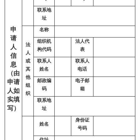
联系地
址
申
名称
请
组织机
法人代
法
人
构代码
表
人
信
或
联系人
联系人
息
其
姓名
电话
（由
他
邮政编
电子邮
申请
组
码
箱
人如
织
实填
联系地
写）
址
身份证
姓名
号码
住址