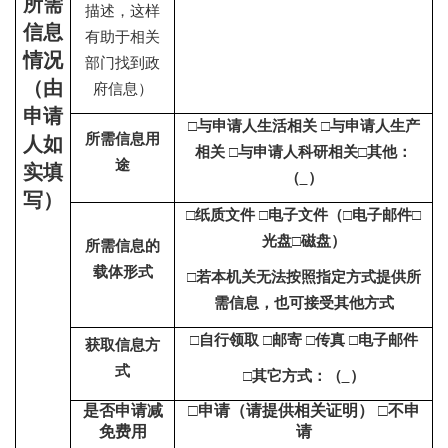
所需
描述，这样
信息
有助于相关
情况
部门找到政
（由
府信息）
申请
□与申请人生活相关 □与申请人生产
所需信息用
人如
相关 □与申请人科研相关□其他：
途
实填
（
）
写）
□纸质文件 □电子文件（□电子邮件□
光盘□磁盘）
所需信息的
载体形式
□若本机关无法按照指定方式提供所
需信息，也可接受其他方式
□自行领取 □邮寄 □传真 □电子邮件
获取信息方
式
□其它方式：（
）
是否申请减
□申请（请提供相关证明） □不申
免费用
请