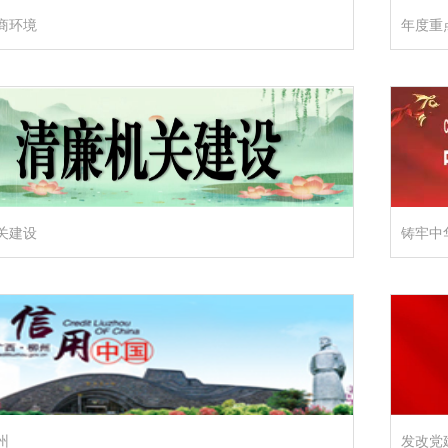
商环境
年度重
关建设
铸牢中
州
发改党