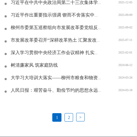
2025-12-05
习近平在中共中央政治局第二十三次集体学习时强调 健全网络生态治理长效机制 持续营造风清气正的网络空间
2025-09-09
习近平作出重要指示强调 锲而不舍落实中央八项规定精神 推进作风建设常态化长效化
2025-09-02
柳州市委第五巡察组向市发展改革委党组反馈巡察情况
2025-07-11
市发展改革委召开“深耕改革热土 汇聚发改担当”年轻干部（选调生）座谈会暨集体廉政谈话会
2025-02-01
深入学习贯彻中央经济工作会议精神 扎实推动党中央决策部署落地落实
树清廉家风 筑家庭防线
2024-06-12
2024-03-26
大学习大培训大落实——柳州市粮食和物资储备局召开粮食行政执法工作培训暨粮食流通监管“铁拳行动”部署会议
2024-03-18
人民日报：艰苦奋斗、勤俭节约的思想永远不能丢
>
1
2