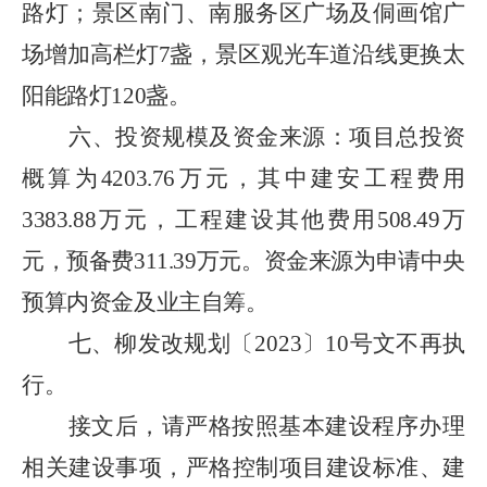
路灯；景区南门、南服务区广场及侗画馆广
场增加高栏灯
7
盏，景区观光车道沿线更换太
阳能路灯
120
盏。
六、
投资规模及资金来源：项目总投资
概算为
4203.76
万元，其中建安工程费用
3383.88
万元，工程建设其他费用
508.49
万
元，预备费
311.39
万元。资金来源为申请中央
预算内资金及业主自筹。
七、柳发改规划〔
2023
〕
10
号文不再执
行。
接文后，请严格按照基本建设程序办理
相关建设事项，严格控制项目建设标准、建