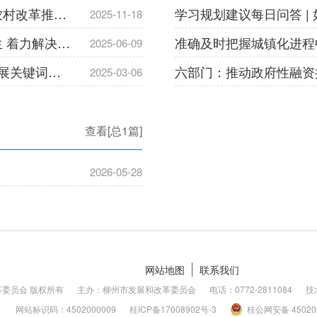
中国人民银行农业农村部关于加强金融服务农村改革推进乡村全面振兴的意见
2025-11-18
中办、国办印发《关于进一步保障和改善民生 着力解决群众急难愁盼的意见》
2025-06-09
中央一号文件发布 有何新亮点？ 乡村产业发展关键词：县域 富民
六部门：推动政府性融资
2025-03-06
查看[总1篇]
2026-05-28
网站地图
联系我们
委员会 版权所有
主办：柳州市发展和改革委员会
电话：0772-2811084
技
网站标识码：4502000009
桂ICP备
17008902号-3
桂公网安备
4502