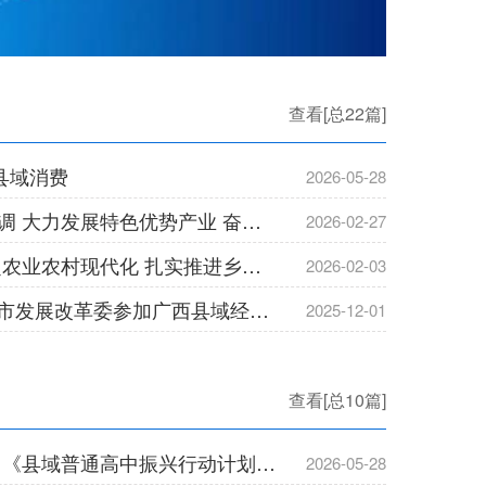
查看[总22篇]
县域消费
2026-05-28
韦韬深入来宾市调研时强调 大力发展特色优势产业 奋力实现“十五五”良好开局
2026-02-27
中共中央 国务院关于锚定农业农村现代化 扎实推进乡村全面振兴的意见
2026-02-03
“湾”企入柳 共赢发展——市发展改革委参加广西县域经济和向海经济桂粤（深圳）产业合作交流对接活动
2025-12-01
查看[总10篇]
教育部等六部门关于印发 《县域普通高中振兴行动计划》的通知
2026-05-28