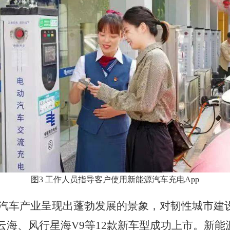
图
3
工作人员指导客户使用新能源汽车充电
App
汽车产业呈现出蓬勃发展的景象，对韧性城市建
云海、风行星海
V9
等
12
款新车型成功上市。新能