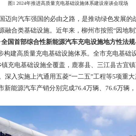
图
1 2024
年推进高质量充电基础设施体系建设座谈会现场
国迈向汽车强国的必由之路，是推动绿色发展的
源融合类基础设施。近年来，柳州市按照“因地
台
全国首部综合性新能源汽车充电设施地方性法规
一步构建高质量充电基础设施体系。全市充电基础
个乡镇充电基础设施全覆盖，鹿寨县、三江县古宜
。深入实施上汽通用五菱“一二五”工程等
5
项重大
市新能源汽车产销分别完成
76.4
万辆、
76.6
万辆，