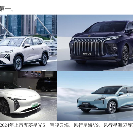
第一。
 2024
年上市五菱星光
S
、宝骏云海、风行星海
V9
、风行星海
S7
等